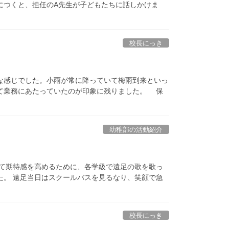
につくと、担任のA先生が子どもたちに話しかけま
校長にっき
な感じでした。小雨が常に降っていて梅雨到来といっ
て業務にあたっていたのが印象に残りました。 保
幼稚部の活動紹介
けて期待感を高めるために、各学級で遠足の歌を歌っ
た。 遠足当日はスクールバスを見るなり、笑顔で急
校長にっき