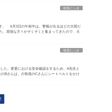
校長にっき
す。 6月3日の午前中は、警報が出るほどの大雨だ
した。屈強な方々がぞくぞくと集まってきたので、大
校長にっき
した。変更における安全確認をするため、A先生と
生のBさんは、介助員のCさんにシートベルトをかけ
固
2
定
ペ