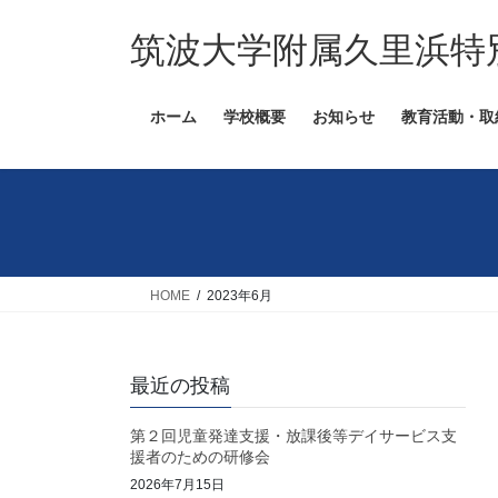
コ
ナ
ン
ビ
筑波大学附属久里浜特
テ
ゲ
ン
ー
ホーム
学校概要
お知らせ
教育活動・取
ツ
シ
へ
ョ
ス
ン
キ
に
ッ
移
プ
動
HOME
2023年6月
最近の投稿
第２回児童発達支援・放課後等デイサービス支
援者のための研修会
2026年7月15日