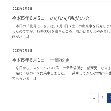
2023年6月5日
令和5年6月5日 のびのび親父の会
本日の『校長にっき』は、6月3日（土）の出来事を紹介しま
ったのですが、12時30分を過ぎたころ、雨がピタリとやみま
雨がお […]
2023年6月1日
令和5年6月1日 一部変更
今日から、スクールバス1号車の乗降場所が一部変更になりま
一緒に下校のバスに乗車しました。 乗車してきた小学部2年
てもらいま […]
投
固
«
1
稿
定
ペ