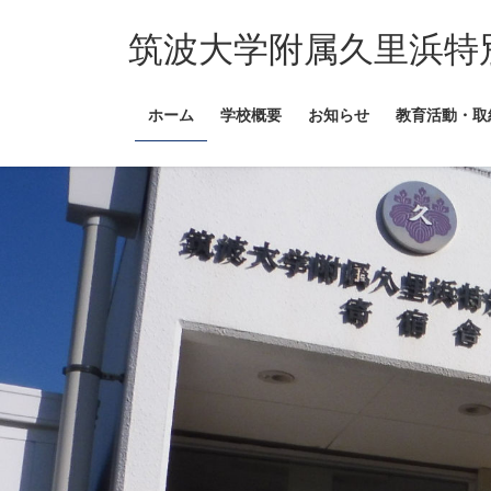
コ
ナ
ン
ビ
筑波大学附属久里浜特
テ
ゲ
ン
ー
ホーム
学校概要
お知らせ
教育活動・取
ツ
シ
へ
ョ
ス
ン
キ
に
ッ
移
プ
動