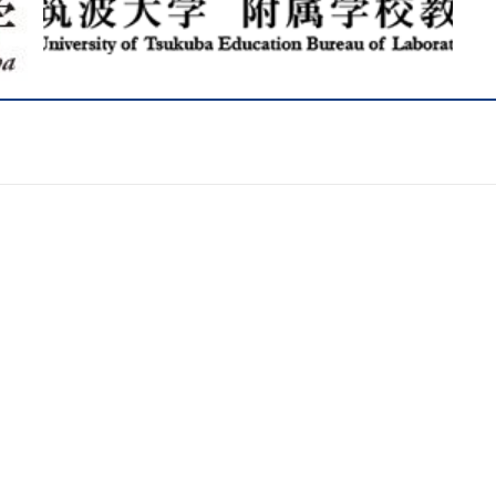
ジ
送
り