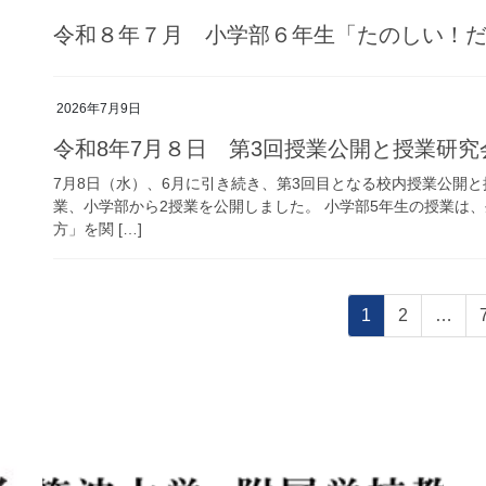
令和８年７月 小学部６年生「たのしい！
2026年7月9日
令和8年7月８日 第3回授業公開と授業研究
7月8日（水）、6月に引き続き、第3回目となる校内授業公開
業、小学部から2授業を公開しました。 小学部5年生の授業は
方」を関 […]
投
固
固
1
2
…
稿
定
定
ペ
ペ
の
ー
ー
ペ
ジ
ジ
ー