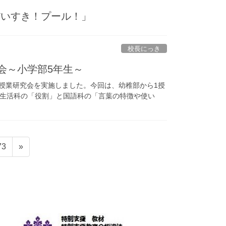
だいすき！プール！」
校長にっき
会～小学部5年生～
と授業研究会を実施しました。今回は、幼稚部から1授
、生活科の「役割」と国語科の「言葉の特徴や使い
固
73
»
定
ペ
ー
ジ